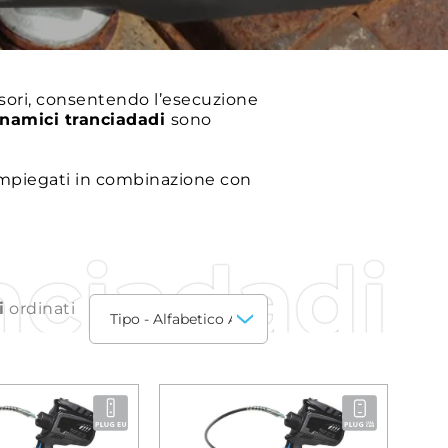
ssori, consentendo l’esecuzione
dinamici tranciadadi
sono
 impiegati in combinazione con
nciadadi
i
ordinati