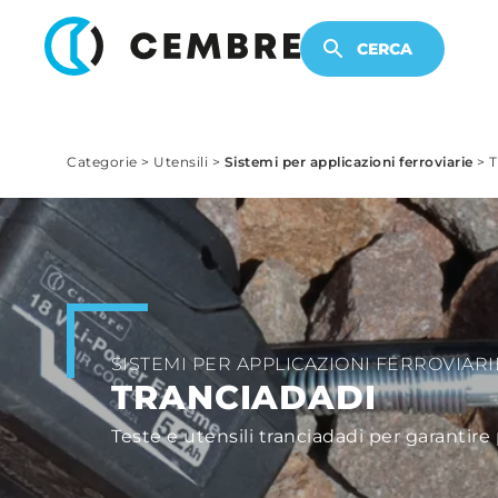
PRODOTTI ELETTRONICI
CERCA
Categorie
>
Utensili
>
Sistemi per applicazioni ferroviarie
>
T
SISTEMI PER APPLICAZIONI FERROVIARI
TRANCIADADI
Teste e utensili tranciadadi per garantire 