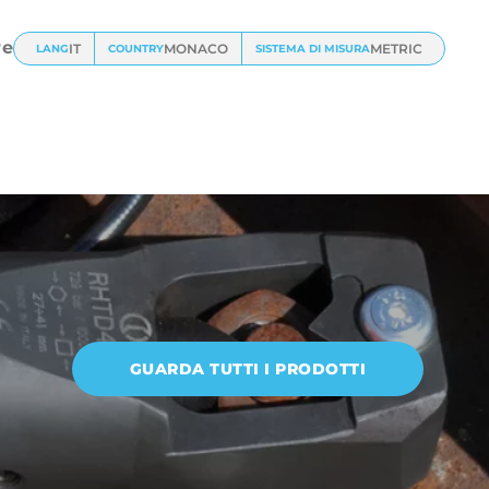
ili da
re
IT
MONACO
METRIC
LANG
COUNTRY
SISTEMA DI MISURA
GUARDA TUTTI I PRODOTTI