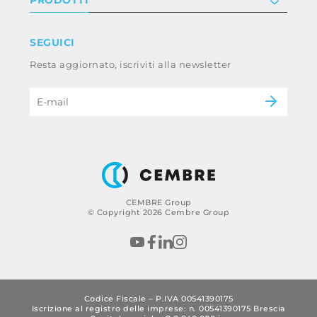
Lavora con noi
Termini e condizioni
Disclaimer
Industry
SEGUICI
Whistleblowing
Railway
Resta aggiornato, iscriviti alla newsletter
Codice etico e policy anticorruzione del
Power & utilities
gruppo
eMobility
B2B Disclaimer
CEMBRE Group
© Copyright 2026 Cembre Group
Codice Fiscale – P.IVA 00541390175
Iscrizione al registro delle imprese: n. 00541390175 Brescia