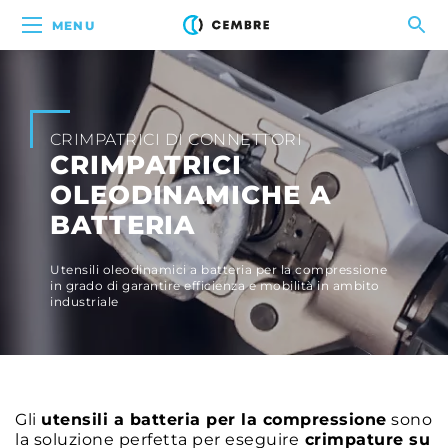
MENU
CRIMPATRICI DI CONNETTORI
CRIMPATRICI
OLEODINAMICHE A
BATTERIA
Utensili oleodinamici a batteria per la compressione
in grado di garantire efficienza e mobilità in ambito
industriale
Gli
utensili a batteria per la compressione
sono
la soluzione perfetta per eseguire
crimpature su