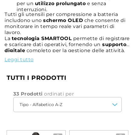
per un
utilizzo prolungato
e senza
interruzioni.
Tutti gli utensili per compressione a batteria
includono uno
schermo OLED
che consente di
monitorare in tempo reale vari parametri di
lavoro.
La
tecnologia SMARTOOL
permette di registrare
e scaricare dati operativi, fornendo un
supporto
digitale
completo per la gestione delle attività.
Queste caratteristiche innovative rendono gli
Leggi tutto
utensili a batteria per compressione la scelta
ideale per i professionisti che cercano
precisione
,
velocità
e
affidabilità
nelle loro
TUTTI I PRODOTTI
operazioni di crimpatura.
33 Prodotti
ordinati per