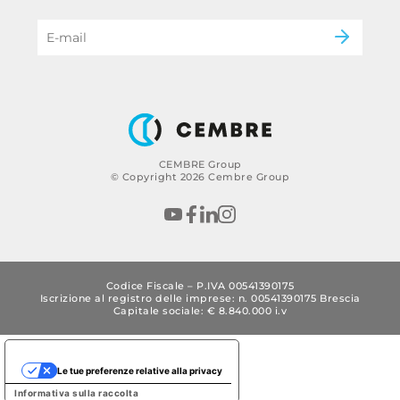
gruppo
eMobility
B2B Disclaimer
CEMBRE Group
© Copyright 2026 Cembre Group
Codice Fiscale – P.IVA 00541390175
Iscrizione al registro delle imprese: n. 00541390175 Brescia
Capitale sociale: € 8.840.000 i.v
Le tue preferenze relative alla privacy
Informativa sulla raccolta