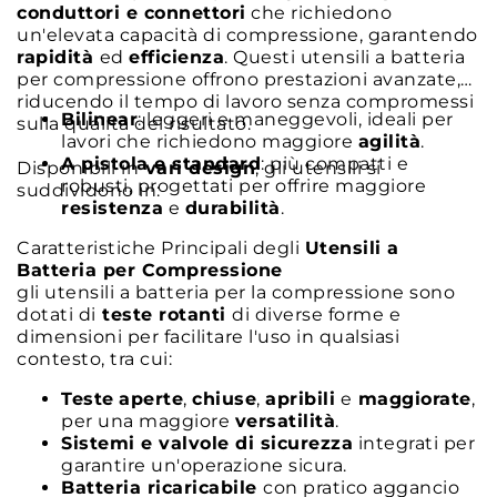
conduttori e connettori
che richiedono
un'elevata capacità di compressione, garantendo
rapidità
ed
efficienza
. Questi utensili a batteria
per compressione offrono prestazioni avanzate,
riducendo il tempo di lavoro senza compromessi
Bilinear
: leggeri e maneggevoli, ideali per
sulla qualità del risultato.
lavori che richiedono maggiore
agilità
.
A pistola e standard
: più compatti e
Disponibili in
vari design
, gli utensili si
robusti, progettati per offrire maggiore
suddividono in:
resistenza
e
durabilità
.
Caratteristiche Principali degli
Utensili a
Batteria per Compressione
gli utensili a batteria per la compressione sono
dotati di
teste rotanti
di diverse forme e
dimensioni per facilitare l'uso in qualsiasi
contesto, tra cui:
Teste
aperte
,
chiuse
,
apribili
e
maggiorate
,
per una maggiore
versatilità
.
Sistemi e valvole di sicurezza
integrati per
garantire un'operazione sicura.
Batteria ricaricabile
con pratico aggancio