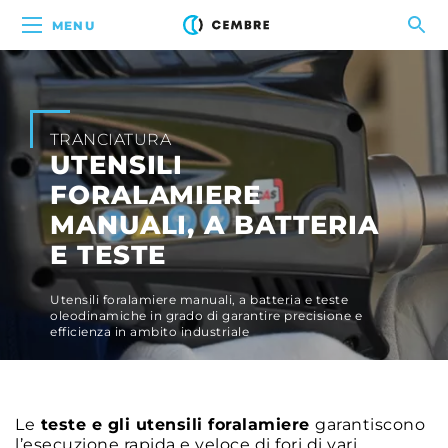
MENU
TRANCIATURA
UTENSILI
FORALAMIERE
MANUALI, A BATTERIA
E TESTE
Utensili foralamiere manuali, a batteria e teste
oleodinamiche in grado di garantire precisione e
efficienza in ambito industriale
Le
teste e gli utensili foralamiere
garantiscono
l’esecuzione rapida e veloce di fori di vari