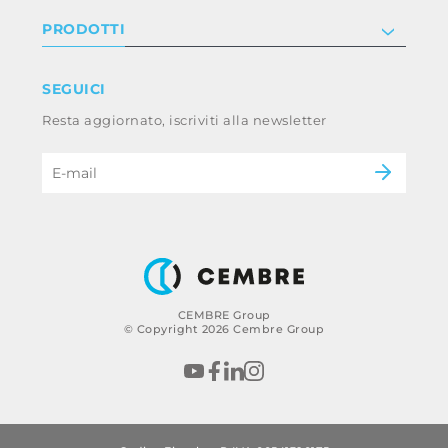
Investor relations
Informativa privacy e cookie
PRODOTTI
Lavora con noi
Termini e condizioni
Disclaimer
Industry
SEGUICI
Whistleblowing
Railway
Resta aggiornato, iscriviti alla newsletter
Codice etico e policy anticorruzione del
Power & utilities
gruppo
eMobility
B2B Disclaimer
CEMBRE Group
© Copyright 2026 Cembre Group