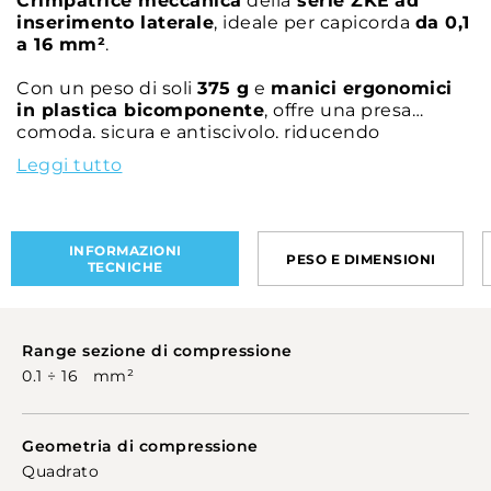
Crimpatrice meccanica
della
serie ZKE
ad
inserimento laterale
, ideale per capicorda
da 0,1
a 16 mm²
.
Con un peso di soli
375 g
e
manici ergonomici
in plastica bicomponente
, offre una presa
comoda, sicura e antiscivolo, riducendo
l’affaticamento durante l’uso.
Leggi tutto
Interamente progettata da CEMBRE, il modello
ZKE616N
garantisce un collegamento affidabile e
certificato cUL® e UL®
se utilizzato con
INFORMAZIONI
PESO E DIMENSIONI
capicorda CEMBRE PKE, PKC, PKD e PKT
.
TECNICHE
Range sezione di compressione
0.1 ÷ 16 mm²
Geometria di compressione
Quadrato