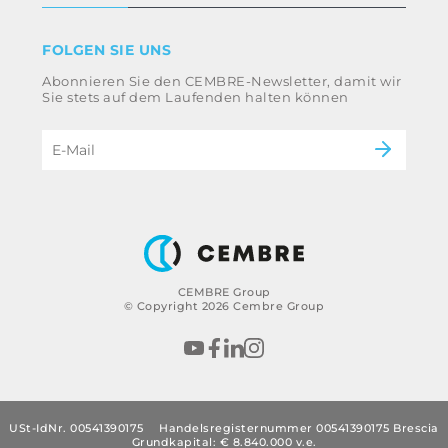
Geschäftsbedingungen
Haftungsausschluss
Industrie
FOLGEN SIE UNS
Whistleblowing
Bahntechnik
Abonnieren Sie den CEMBRE-Newsletter, damit wir
Ethikkodex und Antikorruptionsrichtlinie der
Energie
Sie stets auf dem Laufenden halten können
Gruppe
eMobility
Impressum
B2B Disclaimer
CEMBRE Group
© Copyright 2026 Cembre Group
USt-IdNr. 00541390175
Handelsregisternummer 00541390175 Brescia
Grundkapital: € 8.840.000 v.e.