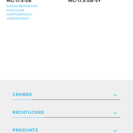
MG-17.5-SB
MG-17.5-SB-VY
BASISSTREIFEN FÜR
MODULARE
KOMPONENTEN,
VORGESTANZT
CEMBRE
Unternehmen
RECHTLICHES
Zertifizierung
Anlegerbeziehungen
Datenschutz- und Cookie-Richtlinie
PRODUKTE
Arbeite mit uns