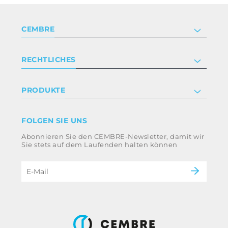
CEMBRE
Unternehmen
RECHTLICHES
Zertifizierung
Anlegerbeziehungen
Datenschutz- und Cookie-Richtlinie
PRODUKTE
Arbeite mit uns
Geschäftsbedingungen
Haftungsausschluss
Industrie
FOLGEN SIE UNS
Whistleblowing
Bahntechnik
Abonnieren Sie den CEMBRE-Newsletter, damit wir
Ethikkodex und Antikorruptionsrichtlinie der
Energie
Sie stets auf dem Laufenden halten können
Gruppe
eMobility
Impressum
B2B Disclaimer