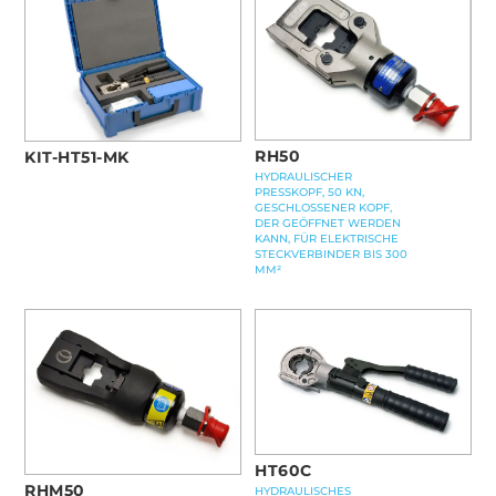
RH50
KIT-HT51-MK
HYDRAULISCHER
PRESSKOPF, 50 KN,
GESCHLOSSENER KOPF,
DER GEÖFFNET WERDEN
KANN, FÜR ELEKTRISCHE
STECKVERBINDER BIS 300
MM²
HT60C
RHM50
HYDRAULISCHES