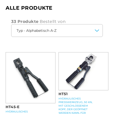
wählen und garantiert Ihnen stets professionelle
der Verbindungen.
und dauerhafte Ergebnisse.
ALLE PRODUKTE
Wenn Sie in der Elektrobranche oder in der
Industrie arbeiten, können Sie mit einem
33 Produkte
Bestellt von
hydraulischen Kompressionskopf
die Zeit
optimieren
und
den Arbeitsaufwand
reduzieren
, ohne auf
Sicherheit
und
Zuverlässigkeit
verzichten zu müssen.
HT51
HYDRAULISCHES
PRESSWERKZEUG, 50 KN,
MIT GESCHLOSSENEM
HT45-E
KOPF, DER GEÖFFNET
HYDRAULISCHES
WERDEN KANN, FÜR