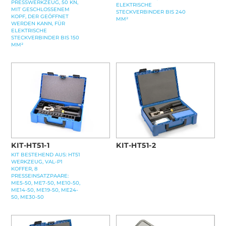
PRESSWERKZEUG, 50 KN,
ELEKTRISCHE
MIT GESCHLOSSENEM
STECKVERBINDER BIS 240
KOPF, DER GEÖFFNET
MM²
WERDEN KANN, FÜR
ELEKTRISCHE
STECKVERBINDER BIS 150
MM²
KIT-HT51-1
KIT-HT51-2
KIT BESTEHEND AUS: HT51
WERKZEUG, VAL-P1
KOFFER, 8
PRESSEINSATZPAARE:
ME5-50, ME7-50, ME10-50,
ME14-50, ME19-50, ME24-
50, ME30-50