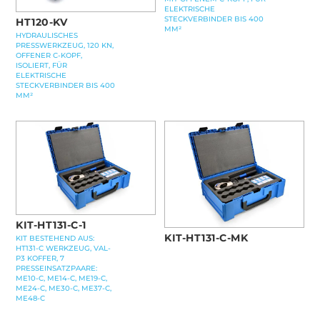
ELEKTRISCHE
STECKVERBINDER BIS 400
HT120-KV
MM²
HYDRAULISCHES
PRESSWERKZEUG, 120 KN,
OFFENER C-KOPF,
ISOLIERT, FÜR
ELEKTRISCHE
STECKVERBINDER BIS 400
MM²
KIT-HT131-C-1
KIT-HT131-C-MK
KIT BESTEHEND AUS:
HT131-C WERKZEUG, VAL-
P3 KOFFER, 7
PRESSEINSATZPAARE:
ME10-C, ME14-C, ME19-C,
ME24-C, ME30-C, ME37-C,
ME48-C