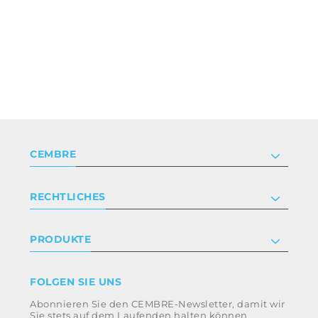
CEMBRE
Unternehmen
RECHTLICHES
Zertifizierung
Anlegerbeziehungen
Datenschutz- und Cookie-Richtlinie
PRODUKTE
Arbeite mit uns
Geschäftsbedingungen
Haftungsausschluss
Industrie
FOLGEN SIE UNS
Whistleblowing
Bahntechnik
Abonnieren Sie den CEMBRE-Newsletter, damit wir
Ethikkodex und Antikorruptionsrichtlinie der
Energie
Sie stets auf dem Laufenden halten können
Gruppe