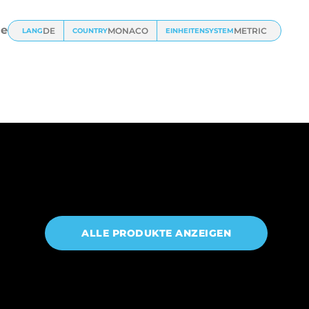
und
Universalklemmen
e
DE
MONACO
METRIC
LANG
COUNTRY
EINHEITENSYSTEM
ALLE PRODUKTE ANZEIGEN