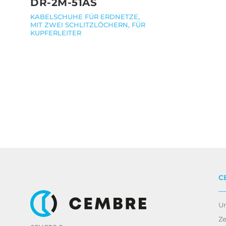
DR-2M-51AS
KABELSCHUHE FÜR ERDNETZE,
MIT ZWEI SCHLITZLÖCHERN, FÜR
KUPFERLEITER
C
U
Ze