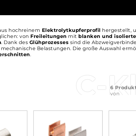
aus hochreinem
Elektrolytkupferprofil
hergestellt,
lichen: von
Freileitungen
mit
blanken und isolierte
n
. Dank des
Glühprozesses
sind die Abzweigverbinde
mechanische Belastungen. Die große Auswahl ermögl
erschnitten
.
C-K
6 Produk
von