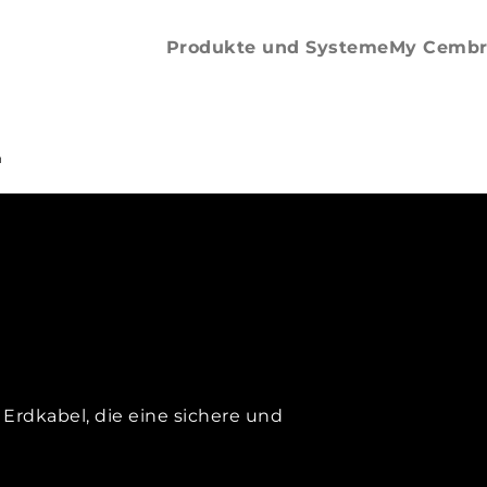
Aderendhülsen
Bandware
Produkte und Systeme
My Cembr
n
Erdkabel, die eine sichere und