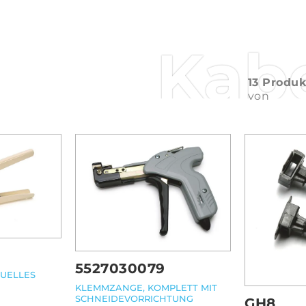
Kab
13 Produ
von
5527030079
UELLES
KLEMMZANGE, KOMPLETT MIT
SCHNEIDEVORRICHTUNG
GH8