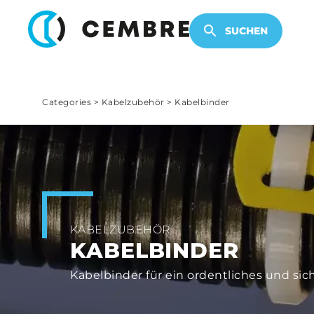
KABELZUBEHÖR
ELEKTRONISCHE PRODUKTE
SUCHEN
Categories
>
Kabelzubehör
>
Kabelbinder
KABELZUBEHÖR
KABELBINDER
Kabelbinder für ein ordentliches und s