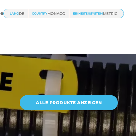
e
DE
MONACO
METRIC
LANG
COUNTRY
EINHEITENSYSTEM
ALLE PRODUKTE ANZEIGEN