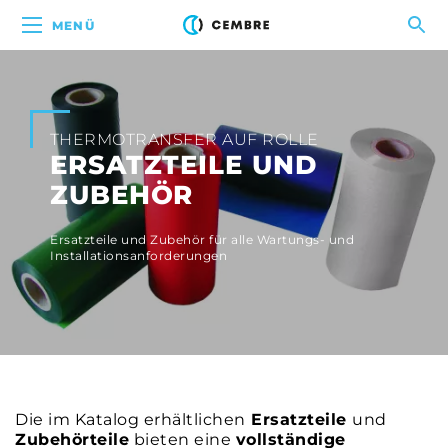
MENÜ
THERMOTRANSFER AUF ROLLE
ERSATZTEILE UND
ZUBEHÖR
Ersatzteile und Zubehör für alle Wartungs- und
Installationsanforderungen
Die im Katalog erhältlichen
Ersatzteile
und
Zubehörteile
bieten eine
vollständige