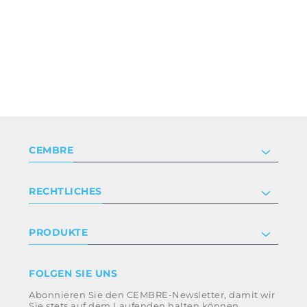
CEMBRE
Unternehmen
RECHTLICHES
Zertifizierung
Anlegerbeziehungen
Datenschutz- und Cookie-Richtlinie
PRODUKTE
Arbeite mit uns
Geschäftsbedingungen
Haftungsausschluss
Industrie
FOLGEN SIE UNS
Whistleblowing
Bahntechnik
Abonnieren Sie den CEMBRE-Newsletter, damit wir
Ethikkodex und Antikorruptionsrichtlinie der
Energie
Sie stets auf dem Laufenden halten können
Gruppe