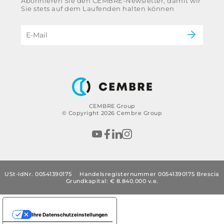
Abonnieren Sie den CEMBRE-Newsletter, damit wir
Ethikkodex und Antikorruptionsrichtlinie der
Energie
Sie stets auf dem Laufenden halten können
Gruppe
eMobility
Impressum
B2B Disclaimer
CEMBRE Group
© Copyright 2026 Cembre Group
USt-IdNr. 00541390175
Handelsregisternummer 00541390175 Brescia
Grundkapital: € 8.840.000 v.e.
Ihre Datenschutzeinstellungen