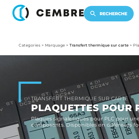
PRODUITS ÉLECTRONIQUES
RECHERCHE
Categories
>
Marquage
>
Transfert thermique sur carte
>
Pl
TRANSFERT THERMIQUE SUR CARTE
PLAQUETTES POUR 
Plaques signalétiques pour PLC pour une i
composants. Disponibles en différents f