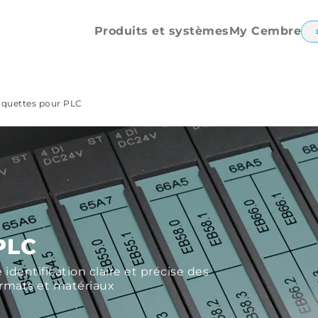
Pièces détachées
et accessoires
Produits et systèmes
My Cembre
aquettes pour PLC
PLC
dentification claire et précise des
ormats et matériaux