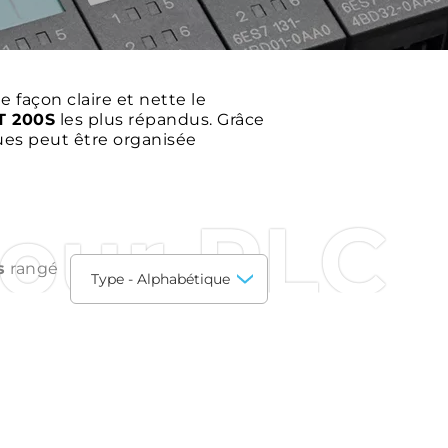
e façon claire et nette le
T 200S
les plus répandus. Grâce
ques peut être organisée
pour PLC
s
rangé