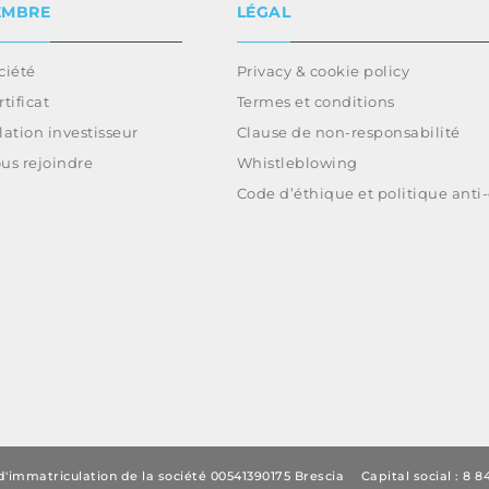
EMBRE
LÉGAL
ciété
Privacy & cookie policy
rtificat
Termes et conditions
lation investisseur
Clause de non-responsabilité
us rejoindre
Whistleblowing
Code d’éthique et politique anti
'immatriculation de la société 00541390175 Brescia
Capital social : 8 