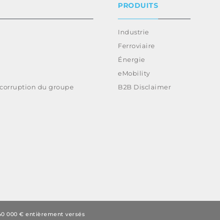
PRODUITS
Industrie
Ferroviaire
Énergie
eMobility
-corruption du groupe
B2B Disclaimer
840 000 € entièrement versés