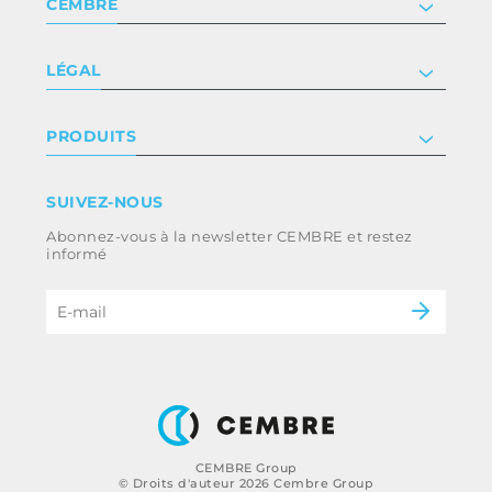
CEMBRE
Société
LÉGAL
Certificat
Relation investisseur
Privacy & cookie policy
PRODUITS
Nous rejoindre
Termes et conditions
Clause de non-responsabilité
Industrie
SUIVEZ-NOUS
Whistleblowing
Ferroviaire
Abonnez-vous à la newsletter CEMBRE et restez
Code d’éthique et politique anti-corruption
Énergie
informé
du groupe
eMobility
B2B Disclaimer
CEMBRE Group
© Droits d'auteur 2026 Cembre Group