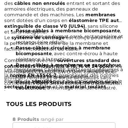
des
câbles non enroulés
entrant et sortant des
armoires électriques, des panneaux de
commande et des machines. Les
membranes
sont dotées d'un corps en
élastomère TPE auto-
extinguible de classe V0 (UL94)
, sans silicone
Passe-câbles à membrane bicomposante
,
et sans halogène.
disponibles en format carré, rectangulaire et
Le
système de centrage
est conçu pour faciliter
rectangulaire réduit.
la perforation contrôlée de la membrane et
Passe-câbles circulaires à membrane
faciliter l'introduction du câble.
bicomposante
, avec contre-écrou à haute
résistance à la traction.
Compatibles avec les
ouvertures standard des
Passe-câbles à membrane en caoutchouc
,
connecteurs industriels à 10, 16 et 24 pôles
, les
Les membranes CEMBRE EWO sont conformes à
disponibles en deux versions adaptées à
membranes CEMBRE EWO sont conçues pour
la
norme EN 45545-2
, garantissant des normes
différentes épaisseurs de tôle.
protéger l'entrée et la sortie des câbles sans
élevées de
sécurité
pour les applications dans le
Passe-câbles circulaires à membrane en
connecteurs dans divers contextes d'application
secteur ferroviaire
et le
matériel roulant
.
caoutchouc
, à montage manuel encastré.
:
TOUS LES PRODUITS
8 Produits
rangé par