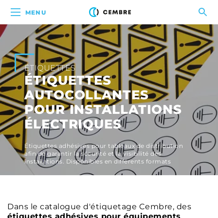
MENU
ÉTIQUETTES
ÉTIQUETTES
AUTOCOLLANTES
POUR INSTALLATIONS
ÉLECTRIQUES
Étiquettes adhésives pour tableaux de distribution
afin de garantir la sécurité et la visibilité des
installations. Disponibles en différents formats
Dans le catalogue d'étiquetage Cembre, des
étiquettes adhésives pour équipements