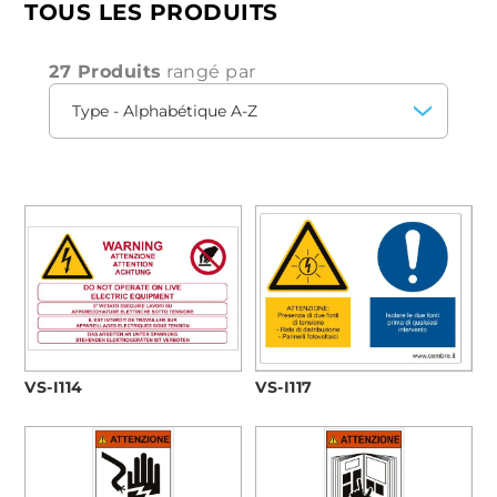
électriques de Cembre
sont la solution idéale
TOUS LES PRODUITS
pour ceux qui recherchent un produit fiable,
durable et facile à utiliser. Grâce à la qualité
supérieure et à l'innovation constante de
27 Produits
rangé par
Cembre, vous pouvez être sûr d'investir dans des
produits qui améliorent l'
efficacité
et la
sécurité
de votre installation électrique.
VS-I114
VS-I117