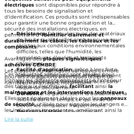
électriques
sont disponibles pour répondre à
tous les besoins de signalisation et
d'identification. Ces produits sont indispensables
pour garantir une bonne organisation et la
sécurité des installations électriques, en
Résistance
: fabriquées avec des matériaux
permettant d'
identifier clairement et
de haute qualité, elles sont conçues pour
durablement les câbles, les tableaux et les
résister aux conditions environnementales
composants
.
difficiles, telles que l'humidité, les
températures élevées et les agents
Avantages des
plaques signalétiques
chimiques.
adhésives CEMBRE
:
Facilité d'application
: grâce à leur forte
Les plaques signalétiques adhésives Cembre
Ces étiquettes adhésives sont idéales pour
adhérence, elles peuvent être facilement
pour les installations électriques offrent de
signaler les différents composants à l'intérieur
appliquées sur différentes surfaces sans
nombreux avantages, notamment
des tableaux électriques,
facilitant
ainsi
la
risque de décollement.
maintenance et les interventions techniques
.
Durabilité
: ils garantissent la durabilité et la
Elles sont également idéales pour les
panneaux
lisibilité dans le temps, ce qui évite de
de sécurité
, utilisés pour signaler les dangers et
devoir les remplacer fréquemment.
les indications importantes, améliorant ainsi la
Personnalisation
: disponibles en
sécurité sur le lieu de travail
.
différentes tailles et formats pour répondre
Lire la suite
aux besoins spécifiques de signalisation des
Les panneaux adhésifs pour installations
installations électriques.