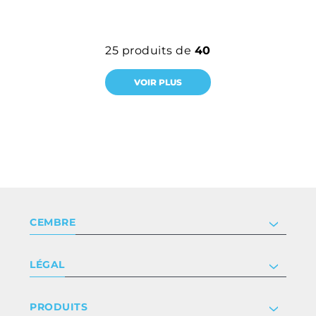
25
produits de
40
VOIR PLUS
CEMBRE
Société
LÉGAL
Certificat
Relation investisseur
Privacy & cookie policy
PRODUITS
Nous rejoindre