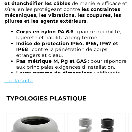
et étanchéifier les câbles
de manière efficace et
sûre, en les protégeant contre
les contraintes
mécaniques, les vibrations, les coupures, les
pliures et les agents extérieurs
.
Corps en nylon PA 6.6
: grande durabilité,
légèreté et fiabilité à long terme.
Indice de protection IP54, IP65, IP67 et
IP68
: contre la pénétration de corps
étrangers et d’eau.
Pas métrique M, Pg et GAS
: pour répondre
aux principales exigences d’installation.
Large gamme de dimensions
: différents
diamètres, plages de serrage et longueurs
Lire la suite
de filetage.
Couleurs noir RAL 9005, gris RAL 7035 et
gris foncé RAL 7001
: pour répondre à
TYPOLOGIES PLASTIQUE
toutes les exigences esthétiques.
Versions certifiées ATEX et UKEX
: pour les
applications en atmosphères
potentiellement explosives.
Avec spirale de protection
: pour les câbles
soumis à des mouvements, des flexions et