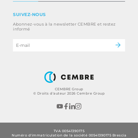
Termes et conditions
Clause de non-responsabilité
Industrie
SUIVEZ-NOUS
Whistleblowing
Ferroviaire
Abonnez-vous à la newsletter CEMBRE et restez
Code d’éthique et politique anti-corruption
Énergie
informé
du groupe
eMobility
B2B Disclaimer
CEMBRE Group
© Droits d'auteur 2026 Cembre Group
TVA 00541390175
Numéro d'immatriculation de la société 00541390175 Brescia