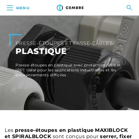
MENU
PRESSE-ÉTOUPES ET PASSE-CÂBLES
PLASTIQUE
Presse-étoupes en plastique avec protection IP68 et
IP67. Idéal pour les applications industrielles et les
environnements difficiles
Les
presse-étoupes en plastique
MAXIBLOCK
et SPIRALBLOCK
sont conçus pour
serrer, fixer