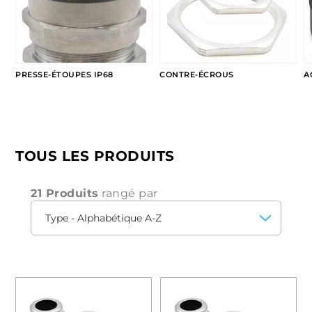
matériel roulant.
Gamme d'accessoires dédiés
: pour élargir
les possibilités d'installation.
PRESSE-ÉTOUPES IP68
CONTRE-ÉCROUS
A
TOUS LES PRODUITS
21 Produits
rangé par