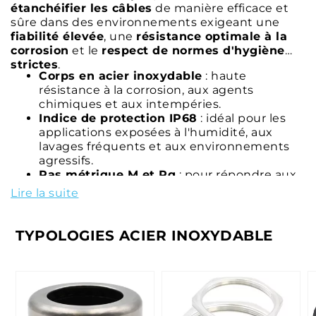
étanchéifier les câbles
de manière efficace et
sûre dans des environnements exigeant une
fiabilité élevée
, une
résistance optimale à la
corrosion
et le
respect de normes d'hygiène
strictes
.
Corps en acier inoxydable
: haute
résistance à la corrosion, aux agents
chimiques et aux intempéries.
Indice de protection IP68
: idéal pour les
applications exposées à l'humidité, aux
lavages fréquents et aux environnements
agressifs.
Pas métrique M et Pg
: pour répondre aux
principales exigences d'installation.
Lire la suite
Large gamme de dimensions
: différents
diamètres, plages de serrage et longueurs
de filetage.
TYPOLOGIES ACIER INOXYDABLE
Normes d'hygiène élevées
: idéales pour
les applications en environnements stériles
et nécessitant une grande facilité de
nettoyage.
Versions conformes à la norme EN 45545-
2
: pour les applications ferroviaires et le