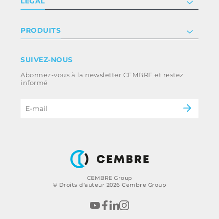
LÉGAL
Certificat
Relation investisseur
Privacy & cookie policy
PRODUITS
Nous rejoindre
Termes et conditions
Clause de non-responsabilité
Industrie
SUIVEZ-NOUS
Whistleblowing
Ferroviaire
Abonnez-vous à la newsletter CEMBRE et restez
Code d’éthique et politique anti-corruption
Énergie
informé
du groupe
eMobility
B2B Disclaimer
CEMBRE Group
© Droits d'auteur 2026 Cembre Group