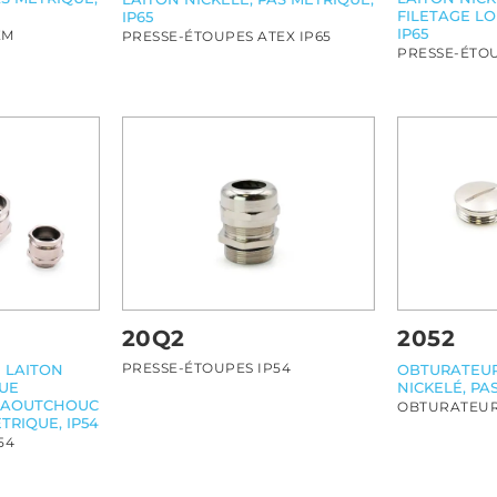
FILETAGE LO
IP65
IP65
EM
PRESSE-ÉTOUPES ATEX IP65
PRESSE-ÉTOU
20Q2
2052
PRESSE-ÉTOUPES IP54
 LAITON
OBTURATEUR
GUE
NICKELÉ, PAS
 CAOUTCHOUC
OBTURATEU
ÉTRIQUE, IP54
54