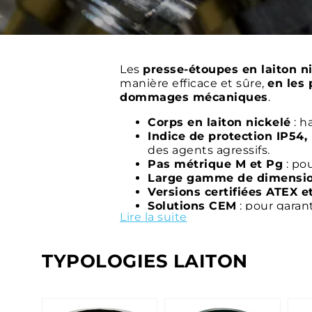
Les
presse-étoupes en laiton n
manière efficace et sûre,
en les 
dommages mécaniques
.
Corps en laiton nickelé
: h
Indice de protection IP54,
des agents agressifs.
Pas métrique M et Pg
: pou
Large gamme de dimensi
Versions certifiées ATEX 
Solutions CEM
: pour garan
Lire la suite
directive CEM.
Versions conformes à la 
Gamme d’accessoires déd
TYPOLOGIES LAITON