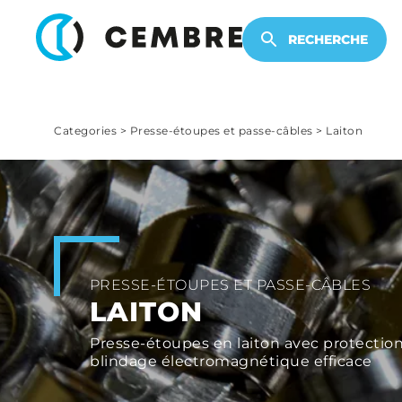
PRODUITS ÉLECTRONIQUES
RECHERCHE
Categories
>
Presse-étoupes et passe-câbles
>
Laiton
PRESSE-ÉTOUPES ET PASSE-CÂBLES
LAITON
Presse-étoupes en laiton avec protection
blindage électromagnétique efficace