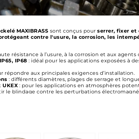
ickelé
MAXIBRASS
sont conçus pour
serrer, fixer et
protégeant contre l'usure, la corrosion, les intempé
aute résistance à l’usure, à la corrosion et aux agents
 IP65, IP68
: idéal pour les applications exposées à de
r répondre aux principales exigences d’installation.
ons
: différents diamètres, plages de serrage et longue
et UKEX
: pour les applications en atmosphères potent
tir le blindage contre les perturbations électromag
norme EN 45545-2
: pour les applications ferroviaires e
iés
: pour élargir les possibilités d’installation.