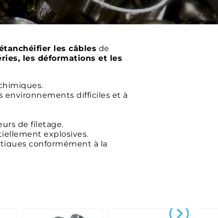
 étanchéifier les câbles
de
ries, les déformations et les
 chimiques.
s environnements difficiles et à
urs de filetage.
iellement explosives.
nétiques conformément à la
t le matériel roulant.