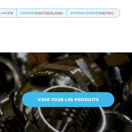
FR
SWITZERLAND
METRIC
LANG
COUNTRY
SYSTÈME D'UNITÉS
VOIR TOUS LES PRODUITS