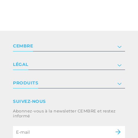
CEMBRE
Société
LÉGAL
Certificat
Relation investisseur
Privacy & cookie policy
PRODUITS
Nous rejoindre
Termes et conditions
Clause de non-responsabilité
Industrie
SUIVEZ-NOUS
Whistleblowing
Ferroviaire
Abonnez-vous à la newsletter CEMBRE et restez
Code d’éthique et politique anti-corruption
Énergie
informé
du groupe
eMobility
B2B Disclaimer