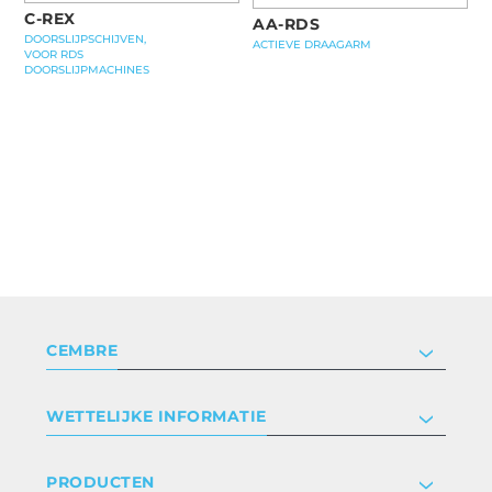
C-REX
AA-RDS
DOORSLIJPSCHIJVEN,
ACTIEVE DRAAGARM
VOOR RDS
DOORSLIJPMACHINES
CEMBRE
Bedrijf
WETTELIJKE INFORMATIE
Certificeringen
Relaties met investeerders
Privacyverklaring en cookies
PRODUCTEN
Werken bij ons