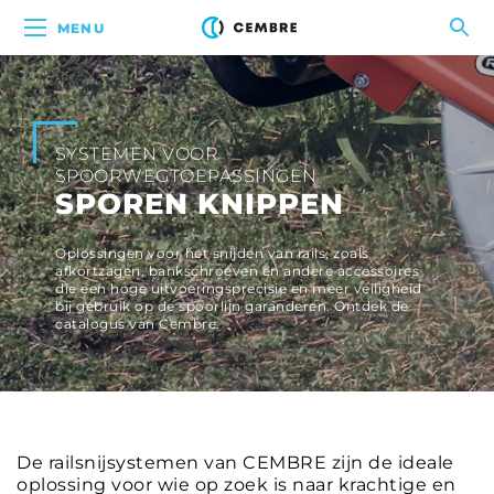
MENU
SYSTEMEN VOOR
SPOORWEGTOEPASSINGEN
SPOREN KNIPPEN
Oplossingen voor het snijden van rails, zoals
afkortzagen, bankschroeven en andere accessoires
die een hoge uitvoeringsprecisie en meer veiligheid
bij gebruik op de spoorlijn garanderen. Ontdek de
catalogus van Cembre.
De railsnijsystemen van CEMBRE zijn de ideale
oplossing voor wie op zoek is naar krachtige en