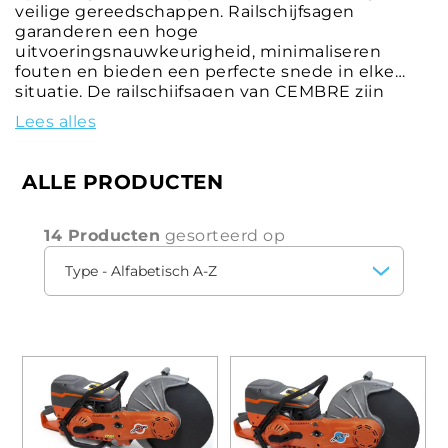
veilige gereedschappen. Railschijfsagen
garanderen een hoge
uitvoeringsnauwkeurigheid, minimaliseren
fouten en bieden een perfecte snede in elke
situatie. De railschijfsagen van CEMBRE zijn
ontworpen voor veilig gebruik met robuuste en
Lees alles
betrouwbare steunarmen die zorgen voor
stabiliteit tijdens het snijden. De railschijfsagen
van CEMBRE zijn verkrijgbaar in zowel
ALLE PRODUCTEN
handmatige als automatische versies en bieden
oplossingen op maat voor elke behoefte. Met
name de automatische railsnijmachine bereikt
14 Producten
gesorteerd op
een hoger rendement dankzij de
uitgebalanceerde oscillatie en optimale
verdeling van de belasting op de rail. Deze
technische aspecten dragen bij aan een soepele
werking en consistent perfecte zaagresultaten.
De innovatieve automatische railsnijmachine
ROBOKATTA® onderscheidt zich door de
integratie van een geavanceerd elektronisch
afstandsbedieningssysteem, waarmee het zagen
van railsecties nauwkeurig en loodrecht kan