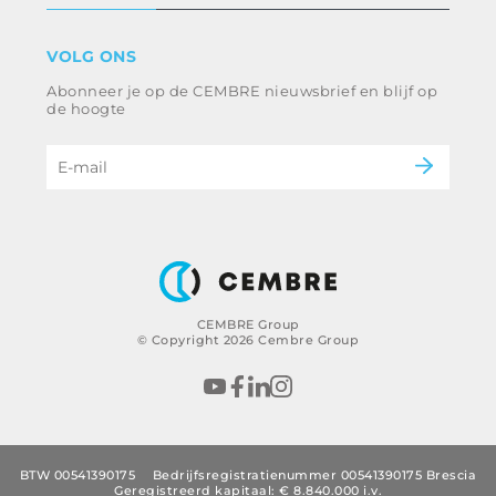
Algemene voorwaarden
Disclaimer
industrie
VOLG ONS
Klokkenluiden
Spoorweg
Abonneer je op de CEMBRE nieuwsbrief en blijf op
Ethische code en anticorruptiebeleid
Energie en nutsvoorzieningen
de hoogte
e-mobiliteit
B2B Disclaimer
CEMBRE Group
© Copyright 2026 Cembre Group
BTW 00541390175
Bedrijfsregistratienummer 00541390175 Brescia
Geregistreerd kapitaal: € 8.840.000 i.v.