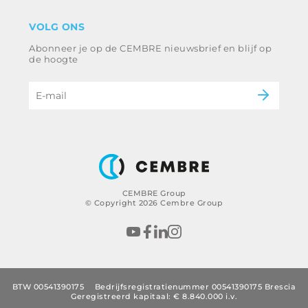
Disclaimer
industrie
VOLG ONS
Klokkenluiden
Spoorweg
Abonneer je op de CEMBRE nieuwsbrief en blijf op
Ethische code en anticorruptiebeleid
Energie en nutsvoorzieningen
de hoogte
e-mobiliteit
B2B Disclaimer
CEMBRE Group
© Copyright 2026 Cembre Group
BTW 00541390175
Bedrijfsregistratienummer 00541390175 Brescia
Geregistreerd kapitaal: € 8.840.000 i.v.