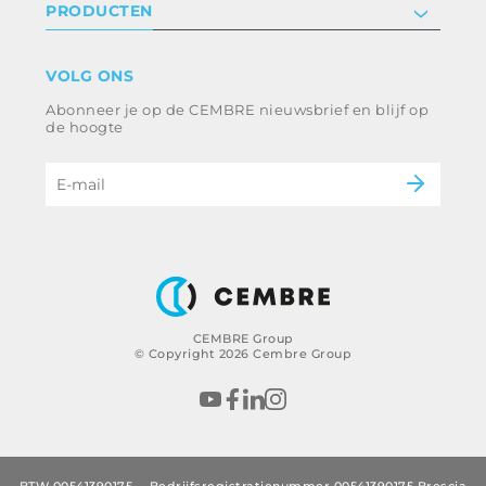
PRODUCTEN
Werken bij ons
Algemene voorwaarden
Disclaimer
industrie
VOLG ONS
Klokkenluiden
Spoorweg
Abonneer je op de CEMBRE nieuwsbrief en blijf op
Ethische code en anticorruptiebeleid
Energie en nutsvoorzieningen
de hoogte
e-mobiliteit
B2B Disclaimer
CEMBRE Group
© Copyright 2026 Cembre Group