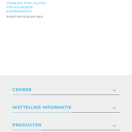
STAINLESS STEEL PLATES,
FOR AGGRESSIVE
ENVIRONMENTS
ROESTVRIJSTALEN TAGS
CEMBRE
Bedrijf
WETTELIJKE INFORMATIE
Certificeringen
Relaties met investeerders
Privacyverklaring en cookies
PRODUCTEN
Werken bij ons
Algemene voorwaarden