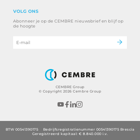
Disclaimer
industrie
VOLG ONS
Klokkenluiden
Spoorweg
Abonneer je op de CEMBRE nieuwsbrief en blijf op
Ethische code en anticorruptiebeleid
Energie en nutsvoorzieningen
de hoogte
e-mobiliteit
B2B Disclaimer
CEMBRE Group
© Copyright 2026 Cembre Group
BTW 00541390175
Bedrijfsregistratienummer 00541390175 Brescia
Geregistreerd kapitaal: € 8.840.000 i.v.