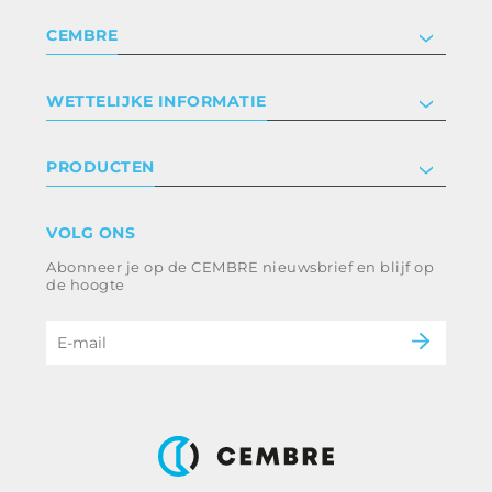
CEMBRE
Bedrijf
WETTELIJKE INFORMATIE
Certificeringen
Relaties met investeerders
Privacyverklaring en cookies
PRODUCTEN
Werken bij ons
Algemene voorwaarden
Disclaimer
industrie
VOLG ONS
Klokkenluiden
Spoorweg
Abonneer je op de CEMBRE nieuwsbrief en blijf op
Ethische code en anticorruptiebeleid
Energie en nutsvoorzieningen
de hoogte
e-mobiliteit
B2B Disclaimer