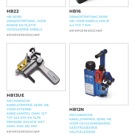
HB22
HB16
HB-SERIE
DRAADSTRIPTANG SERIE
DRAADSTRIPTANG, VOOR
HB, VOOR KABELS VAN Ø
RONDE EN PLATTE
4,4 TOT 7 MM
GEÏSOLEERDE KABELS
KRIMPGEREEDSCHAP
KRIMPGEREEDSCHAP
HB13UE
MECHANISCHE
KABELSTRIPPER, SERIE HB,
HB12N
VOOR EXTERNE
KABELMANTEL DIAM. 12,7
MECHANISCHE
TOT 63,5 MM EN XLPE
KABELSTRIPPER, SERIE HB,
PRIMAIRE ISOLATIE MET
VOOR GEVULKANISEERDE
DIAM. MAX 38,1 MM
GEËXTRUDEERDE
KRIMPGEREEDSCHAP
HALFGELEIDERS