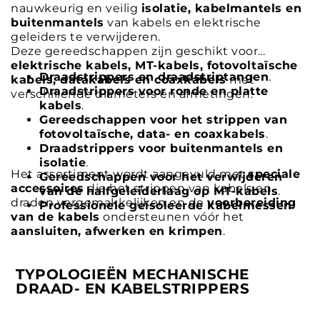
nauwkeurig en veilig
isolatie, kabelmantels en
buitenmantels
van kabels en elektrische
geleiders te verwijderen.
Deze gereedschappen zijn geschikt voor
elektrische kabels, MT-kabels, fotovoltaïsche
Draadstrippers en draadstriptangen
.
kabels, datakabels en coaxkabels
met
Draadstrippers voor ronde en platte
verschillende diameters en afmetingen.
kabels
.
Gereedschappen voor het strippen van
fotovoltaïsche, data- en coaxkabels
.
Draadstrippers voor buitenmantels en
isolatie
.
Het assortiment wordt aangevuld met
speciale
Gereedschappen voor het verwijderen
accessoires
die het strippen van kabels en
van de halfgeleiderlaag op MT-kabels
.
draden vergemakkelijken en de
voorbereiding
Professionele geïsoleerde kabelmessen
.
van de kabels
ondersteunen vóór het
aansluiten, afwerken en krimpen
.
TYPOLOGIEËN MECHANISCHE
DRAAD- EN KABELSTRIPPERS