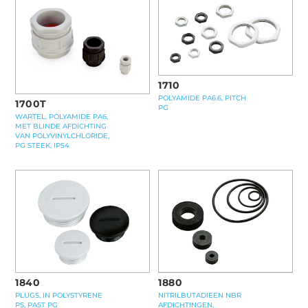
1710
POLYAMIDE PA6.6, PITCH
1700T
PG
WARTEL, POLYAMIDE PA6,
MET BLINDE AFDICHTING
VAN POLYVINYLCHLORIDE,
PG STEEK, IP54
1840
1880
PLUGS, IN POLYSTYRENE
NITRILBUTADIEEN NBR
PS, PAST PG
AFDICHTINGEN,