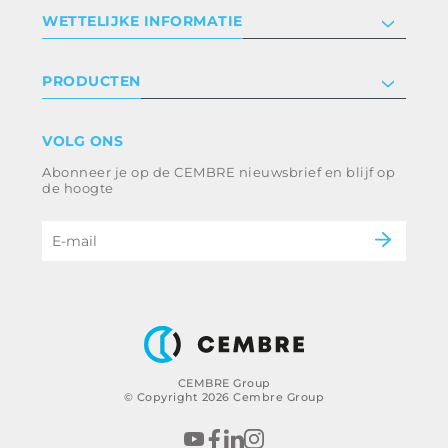
Bedrijf
WETTELIJKE INFORMATIE
Certificeringen
Relaties met investeerders
Privacyverklaring en cookies
PRODUCTEN
Werken bij ons
Algemene voorwaarden
Disclaimer
industrie
VOLG ONS
Klokkenluiden
Spoorweg
Abonneer je op de CEMBRE nieuwsbrief en blijf op
Ethische code en anticorruptiebeleid
Energie en nutsvoorzieningen
de hoogte
e-mobiliteit
B2B Disclaimer
CEMBRE Group
© Copyright 2026 Cembre Group