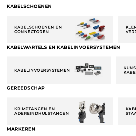
KABELSCHOENEN
KABELSCHOENEN EN
KLE
CONNECTOREN
VER
KABELWARTELS EN KABELINVOERSYSTEMEN
KUNS
KABELINVOERSYSTEMEN
KABE
GEREEDSCHAP
KRIMPTANGEN EN
KAB
ADEREINDHULSTANGEN
STA
MARKEREN