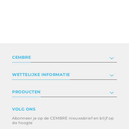
CEMBRE
Bedrijf
WETTELIJKE INFORMATIE
Certificeringen
Relaties met investeerders
Privacyverklaring en cookies
PRODUCTEN
Werken bij ons
Algemene voorwaarden
Disclaimer
industrie
VOLG ONS
Klokkenluiden
Spoorweg
Abonneer je op de CEMBRE nieuwsbrief en blijf op
Ethische code en anticorruptiebeleid
Energie en nutsvoorzieningen
de hoogte
e-mobiliteit