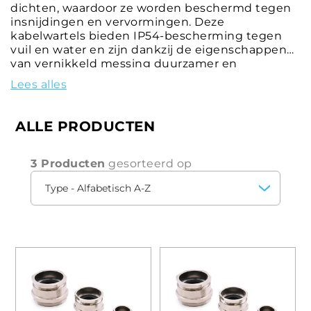
dichten, waardoor ze worden beschermd tegen
insnijdingen en vervormingen. Deze
kabelwartels bieden IP54-bescherming tegen
vuil en water en zijn dankzij de eigenschappen
van vernikkeld messing duurzamer en
slijtvaster.U kunt de meest geschikte oplossing
Lees alles
voor uw situatie kiezen uit een breed
assortiment kabelwartels met verschillende
schroefdraden - metrisch M en Pg - en met
ALLE PRODUCTEN
verschillende diameters, afmetingen en lengtes,
zodat u verschillende soorten kabels effectief
kunt vastklemmen en voorkomen dat ze worden
3 Producten
gesorteerd op
doorgesneden of vervormd.