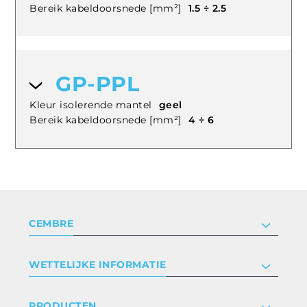
Bereik kabeldoorsnede [mm²]
1.5 ÷ 2.5
GP-PPL
Kleur isolerende mantel
geel
Bereik kabeldoorsnede [mm²]
4 ÷ 6
CEMBRE
Bedrijf
WETTELIJKE INFORMATIE
Certificeringen
Relaties met investeerders
Privacyverklaring en cookies
PRODUCTEN