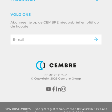
Werken bij ons
Algemene voorwaarden
Disclaimer
industrie
VOLG ONS
Klokkenluiden
Spoorweg
Abonneer je op de CEMBRE nieuwsbrief en blijf op
Ethische code en anticorruptiebeleid
Energie en nutsvoorzieningen
de hoogte
e-mobiliteit
B2B Disclaimer
CEMBRE Group
© Copyright 2026 Cembre Group
BTW 00541390175
Bedrijfsregistratienummer 00541390175 Brescia