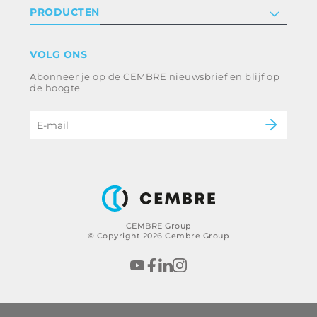
Privacyverklaring en cookies
PRODUCTEN
Werken bij ons
Algemene voorwaarden
Disclaimer
industrie
VOLG ONS
Klokkenluiden
Spoorweg
Abonneer je op de CEMBRE nieuwsbrief en blijf op
Ethische code en anticorruptiebeleid
Energie en nutsvoorzieningen
de hoogte
e-mobiliteit
B2B Disclaimer
CEMBRE Group
© Copyright 2026 Cembre Group