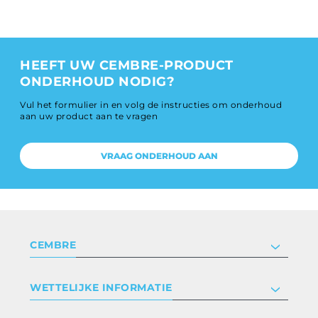
HEEFT UW CEMBRE-PRODUCT
ONDERHOUD NODIG?
Vul het formulier in en volg de instructies om onderhoud
aan uw product aan te vragen
VRAAG ONDERHOUD AAN
CEMBRE
Bedrijf
WETTELIJKE INFORMATIE
Certificeringen
Relaties met investeerders