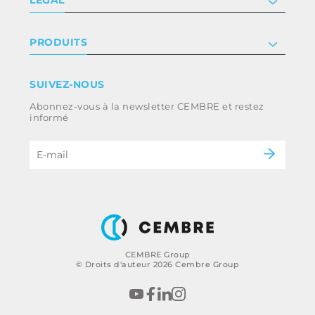
Certificat
Relation investisseur
Privacy & cookie policy
PRODUITS
Nous rejoindre
Termes et conditions
Clause de non-responsabilité
Industrie
SUIVEZ-NOUS
Whistleblowing
Ferroviaire
Abonnez-vous à la newsletter CEMBRE et restez
Code d’éthique et politique anti-corruption
Énergie
informé
du groupe
eMobility
B2B Disclaimer
CEMBRE Group
© Droits d'auteur 2026 Cembre Group