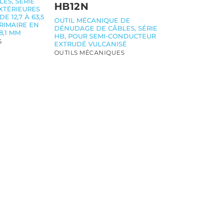
ES, SÉRIE
HB12N
XTÉRIEURES
E 12,7 À 63,5
OUTIL MÉCANIQUE DE
RIMAIRE EN
DÉNUDAGE DE CÂBLES, SÉRIE
8,1 MM
HB, POUR SEMI-CONDUCTEUR
S
EXTRUDÉ VULCANISÉ
OUTILS MÉCANIQUES