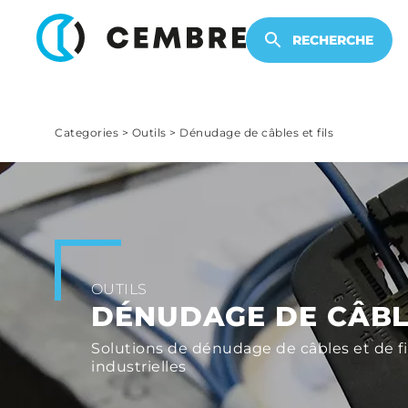
PRODUITS ÉLECTRONIQUES
RECHERCHE
Categories
>
Outils
>
Dénudage de câbles et fils
OUTILS
DÉNUDAGE DE CÂBLE
Solutions de dénudage de câbles et de fils
industrielles