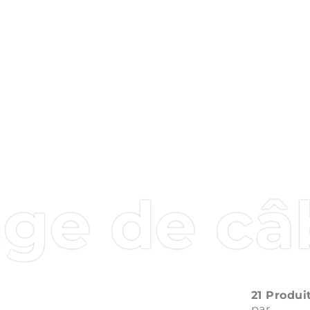
e de câb
21 Produi
par