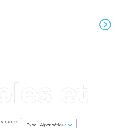
les et
ts
rangé