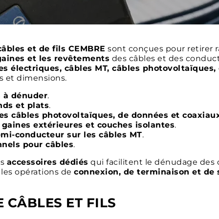
câbles et de fils CEMBRE
sont conçues pour retirer 
 gaines et les revêtements
des câbles et des conduct
es électriques, câbles MT, câbles photovoltaïques,
s et dimensions.
s à dénuder
.
ds et plats
.
es câbles photovoltaïques, de données et coaxiau
gaines extérieures et couches isolantes
.
semi-conducteur sur les câbles MT
.
nnels pour câbles
.
es
accessoires dédiés
qui facilitent le dénudage des câb
les opérations de
connexion, de terminaison et de 
 CÂBLES ET FILS