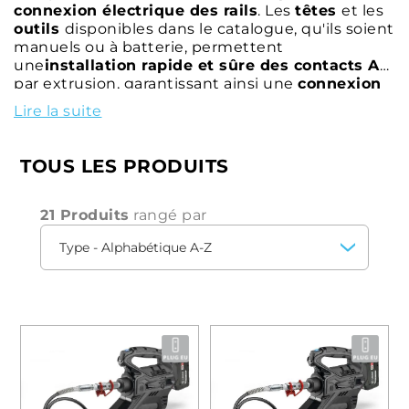
connexion électrique des rails
. Les
têtes
et les
outils
disponibles dans le catalogue, qu'ils soient
manuels ou à batterie, permettent
une
installation rapide et sûre des contacts AR
par extrusion, garantissant ainsi une
connexion
durable et continue des
conducteurs au rail
Lire la suite
dans les circuits de signalisation et de retour du
courant de traction en toutes circonstances.
TOUS LES PRODUITS
21 Produits
rangé par