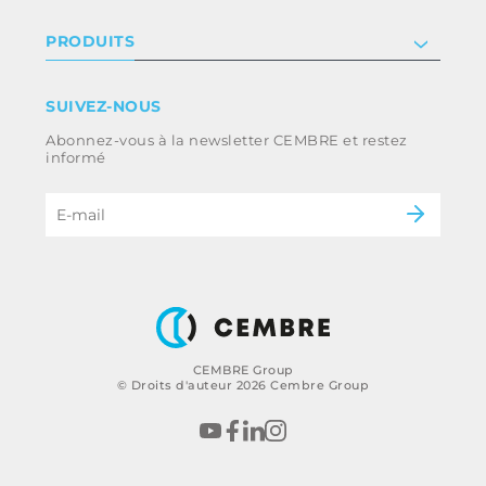
Relation investisseur
Privacy & cookie policy
PRODUITS
Nous rejoindre
Termes et conditions
Clause de non-responsabilité
Industrie
SUIVEZ-NOUS
Whistleblowing
Ferroviaire
Abonnez-vous à la newsletter CEMBRE et restez
Code d’éthique et politique anti-corruption
Énergie
informé
du groupe
eMobility
B2B Disclaimer
CEMBRE Group
© Droits d'auteur 2026 Cembre Group