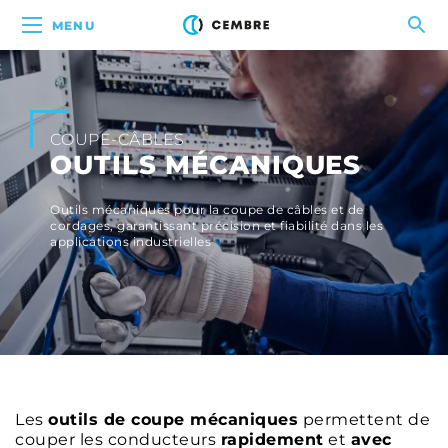
MENU
COUPE-CÂBLES
OUTILS MÉCANIQUES
Outils mécaniques pour la coupe de câbles et de
cordages, garantissant précision et fiabilité dans les
applications industrielles
Les
outils de coupe mécaniques
permettent de
couper les conducteurs
rapidement
et
avec