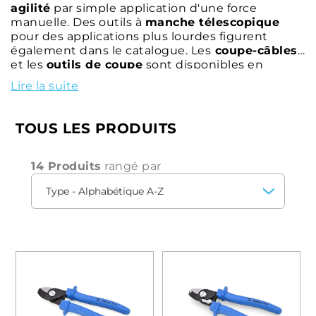
agilité
par simple application d'une force
manuelle. Des outils à
manche télescopique
pour des applications plus lourdes figurent
également dans le catalogue. Les
coupe-câbles
et les
outils de coupe
sont disponibles en
différents modèles pour s'adapter aux
Lire la suite
applications avec des
câbles en cuivre et en
aluminium
de différents diamètres.
TOUS LES PRODUITS
14 Produits
rangé par