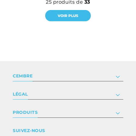
25
produits de
33
VOIR PLUS
CEMBRE
Société
LÉGAL
Certificat
Relation investisseur
Privacy & cookie policy
PRODUITS
Nous rejoindre
Termes et conditions
Clause de non-responsabilité
Industrie
SUIVEZ-NOUS
Whistleblowing
Ferroviaire