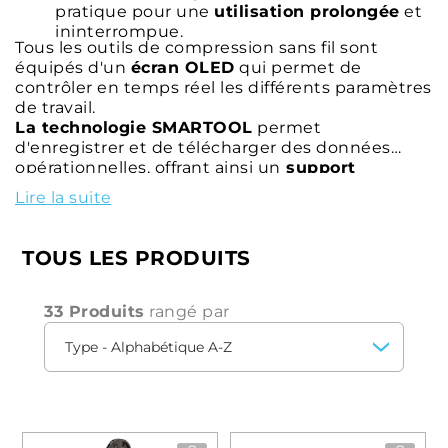
pratique pour une
utilisation prolongée
et
ininterrompue.
Tous les outils de compression sans fil sont
équipés d'un
écran OLED
qui permet de
contrôler en temps réel les différents paramètres
de travail.
La technologie SMARTOOL
permet
d'enregistrer et de télécharger des données
opérationnelles, offrant ainsi un
support
numérique
complet pour la gestion des tâches.
Lire la suite
Ces caractéristiques innovantes font des outils
de compression sans fil le choix idéal pour les
professionnels qui recherchent la
précision
, la
TOUS LES PRODUITS
rapidité
et la
fiabilité
dans leurs opérations de
sertissage.
33 Produits
rangé par