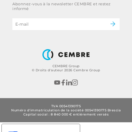
Abonnez-vous à la newsletter CEMBRE et restez
Code d’éthique et politique anti-corruption
Énergie
informé
du groupe
eMobility
B2B Disclaimer
CEMBRE Group
© Droits d'auteur 2026 Cembre Group
TVA 00541390175
Numéro d'immatriculation de la société 00541390175 Brescia
Capital social : 8 840 000 € entièrement versés