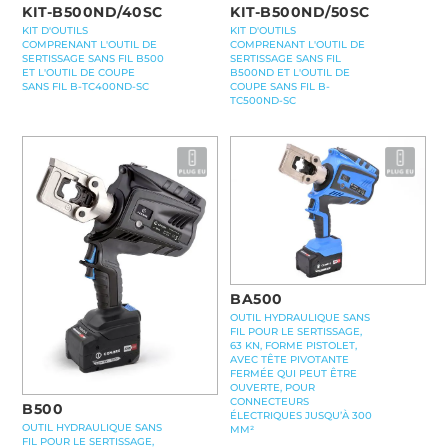
KIT-B500ND/40SC
KIT-B500ND/50SC
KIT D'OUTILS
KIT D'OUTILS
COMPRENANT L'OUTIL DE
COMPRENANT L'OUTIL DE
SERTISSAGE SANS FIL B500
SERTISSAGE SANS FIL
ET L'OUTIL DE COUPE
B500ND ET L'OUTIL DE
SANS FIL B-TC400ND-SC
COUPE SANS FIL B-
TC500ND-SC
BA500
OUTIL HYDRAULIQUE SANS
FIL POUR LE SERTISSAGE,
63 KN, FORME PISTOLET,
AVEC TÊTE PIVOTANTE
FERMÉE QUI PEUT ÊTRE
OUVERTE, POUR
CONNECTEURS
B500
ÉLECTRIQUES JUSQU’À 300
OUTIL HYDRAULIQUE SANS
MM²
FIL POUR LE SERTISSAGE,