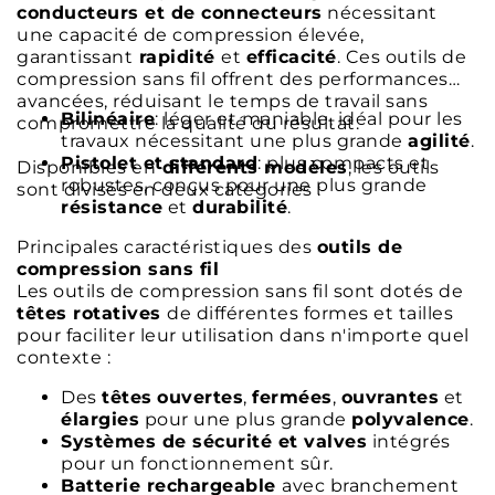
conducteurs et de connecteurs
nécessitant
une capacité de compression élevée,
garantissant
rapidité
et
efficacité
. Ces outils de
compression sans fil offrent des performances
avancées, réduisant le temps de travail sans
Bilinéaire
: léger et maniable, idéal pour les
compromettre la qualité du résultat.
travaux nécessitant une plus grande
agilité
.
Pistolet et standard
: plus compacts et
Disponibles en
différents modèles
, les outils
robustes, conçus pour une plus grande
sont divisés en deux catégories :
résistance
et
durabilité
.
Principales caractéristiques des
outils de
compression sans fil
Les outils de compression sans fil sont dotés de
têtes rotatives
de différentes formes et tailles
pour faciliter leur utilisation dans n'importe quel
contexte :
Des
têtes
ouvertes
,
fermées
,
ouvrantes
et
élargies
pour une plus grande
polyvalence
.
Systèmes de sécurité et valves
intégrés
pour un fonctionnement sûr.
Batterie rechargeable
avec branchement