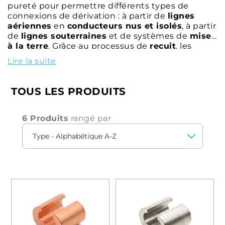
pureté pour permettre différents types de
connexions de dérivation : à partir de
lignes
aériennes
en
conducteurs nus et isolés
, à partir
de
lignes souterraines
et de systèmes de
mise
à la terre
. Grâce au processus de
recuit
, les
connecteurs de dérivation sont plus
faciles à
Lire la suite
comprimer
et plus
résistants
aux contraintes
mécaniques. La large gamme disponible permet
d'utiliser les connecteurs avec
différentes
TOUS LES PRODUITS
sections de
conducteurs.
6 Produits
rangé par