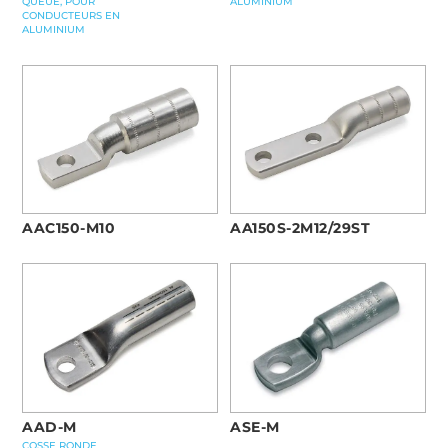
QUEUE, POUR
ALUMINIUM
CONDUCTEURS EN
ALUMINIUM
AAC150-M10
AA150S-2M12/29ST
AAD-M
ASE-M
COSSE RONDE