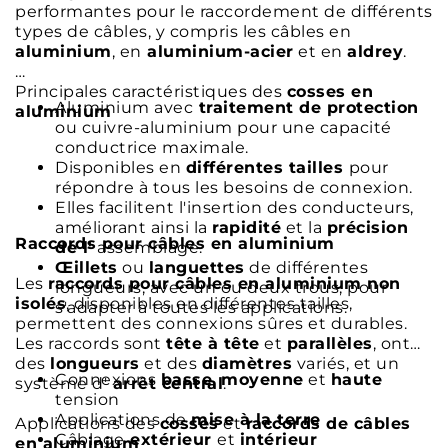
performantes pour le raccordement de différents
types de câbles, y compris les câbles en
aluminium
, en
aluminium-acier
et en
aldrey
.
Principales caractéristiques des
cosses en
Aluminium avec
traitement de protection
aluminium
ou cuivre-aluminium pour une capacité
conductrice maximale.
Disponibles en
différentes tailles
pour
répondre à tous les besoins de connexion.
Elles facilitent l'insertion des conducteurs,
améliorant ainsi la
rapidité
et la
précision
Raccords pour câbles en aluminium
de l'
assemblage.
Œillets
ou
languettes
de différentes
Les
raccords pour câbles en aluminium non
longueurs, avec un ou deux trous, pour
isolés
, disponibles en différentes tailles,
s'adapter à toutes les applications.
permettent des connexions sûres et durables.
Les raccords sont
tête à tête
et
parallèles
, ont
des
longueurs
et des
diamètres
variés, et un
Connexions
basse
,
moyenne
et
haute
système d'
arrêt central
.
tension
Applications de
mise à la terre
Applications des
cosses
et
raccords de câbles
Câblage
extérieur
et
intérieur
en aluminium