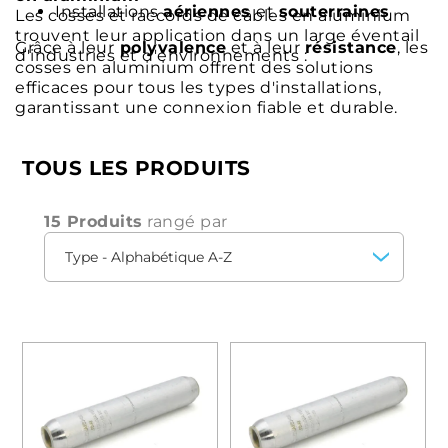
Installations
aériennes
et
souterraines
Les cosses et raccords de câbles en aluminium
trouvent leur application dans un large éventail
Grâce à leur
polyvalence
et à leur
résistance
, les
d'industries et d'environnements :
cosses en aluminium offrent des solutions
efficaces pour tous les types d'installations,
garantissant une connexion fiable et durable.
TOUS LES PRODUITS
15 Produits
rangé par