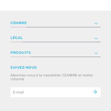
CEMBRE
Société
LÉGAL
Certificat
Relation investisseur
Privacy & cookie policy
PRODUITS
Nous rejoindre
Termes et conditions
Clause de non-responsabilité
Industrie
SUIVEZ-NOUS
Whistleblowing
Ferroviaire
Abonnez-vous à la newsletter CEMBRE et restez
Code d’éthique et politique anti-corruption
Énergie
informé
du groupe
eMobility
B2B Disclaimer