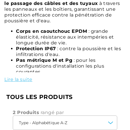
le passage des câbles et des tuyaux
à travers
les panneaux et les boîtiers, garantissant une
protection efficace contre la pénétration de
poussière et d'eau.
Corps en caoutchouc EPDM
: grande
élasticité, résistance aux intempéries et
longue durée de vie.
Protection IP67
: contre la poussière et les
infiltrations d'eau.
Pas métrique M et Pg
: pour les
configurations d'installation les plus
courantes.
Domaine d'application
: pour des perçages
Lire la suite
dans des matériaux d'une épaisseur
comprise entre 0,5 et 4 mm.
Large gamme de dimensions
: disponibles
TOUS LES PRODUITS
pour différents diamètres de câbles et de
tuyaux.
2 Produits
Couleur grise RAL 7001
rangé par
: idéale pour les
armoires électriques et les applications
industrielles.