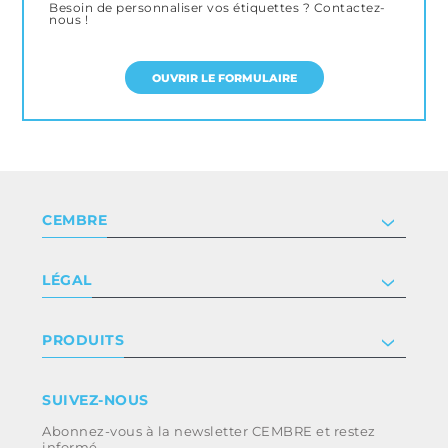
Besoin de personnaliser vos étiquettes ? Contactez-
nous !
OUVRIR LE FORMULAIRE
CEMBRE
Société
LÉGAL
Certificat
Relation investisseur
Privacy & cookie policy
PRODUITS
Nous rejoindre
Termes et conditions
Clause de non-responsabilité
Industrie
SUIVEZ-NOUS
Whistleblowing
Ferroviaire
Abonnez-vous à la newsletter CEMBRE et restez
Code d’éthique et politique anti-corruption
Énergie
informé