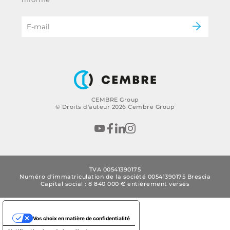
du groupe
eMobility
B2B Disclaimer
CEMBRE Group
© Droits d'auteur 2026 Cembre Group
TVA 00541390175
Numéro d'immatriculation de la société 00541390175 Brescia
Capital social : 8 840 000 € entièrement versés
Vos choix en matière de confidentialité