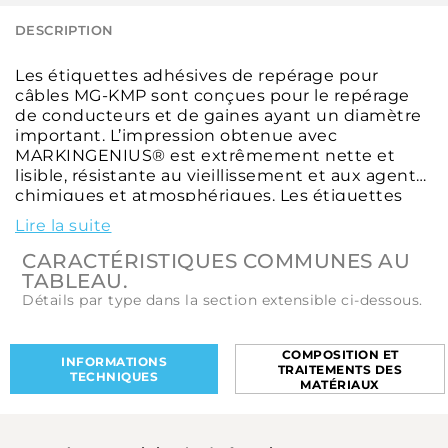
DESCRIPTION
Les étiquettes adhésives de repérage pour
câbles MG-KMP sont conçues pour le repérage
de conducteurs et de gaines ayant un diamètre
important. L’impression obtenue avec
MARKINGENIUS® est extrêmement nette et
lisible, résistante au vieillissement et aux agents
chimiques et atmosphériques. Les étiquettes
adhésives de repérage représentent une
Lire la suite
solution rapide, économique et efficace pour
l’identification des conducteurs ayant un
CARACTÉRISTIQUES COMMUNES AU
diamètre important. Imprimés avec
TABLEAU.
MARKINGENIUS®, les étiquettes de repérage
Détails par type dans la section extensible ci-dessous.
MG-KMP offrent un marquage indélébile,
durable, résistant à l’eau, l’alcool, les graisses, les
solvants.
COMPOSITION ET
INFORMATIONS
TRAITEMENTS DES
TECHNIQUES
MATÉRIAUX