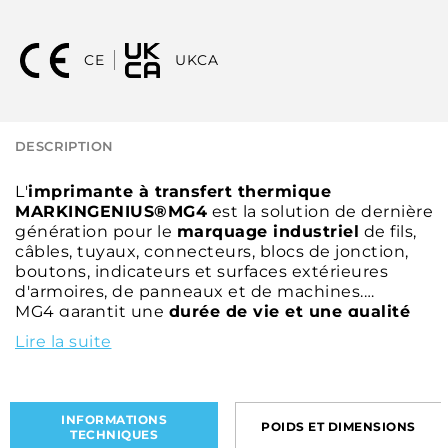
CE
UKCA
DESCRIPTION
L'
imprimante à transfert thermique
MARKINGENIUS®MG4
est la solution de dernière
génération pour le
marquage industriel
de fils,
câbles, tuyaux, connecteurs, blocs de jonction,
boutons, indicateurs et surfaces extérieures
d'armoires, de panneaux et de machines.
MG4 garantit une
durée de vie et une qualité
d'impression exceptionnelles
pour les textes,
Lire la suite
logos, symboles électriques, images vectorielles
et
codes QR
.
Le grand
écran tactile
intégré à la machine
simplifie la gestion de chaque projet
INFORMATIONS
POIDS ET DIMENSIONS
d'impression, réduisant ainsi les délais et les
TECHNIQUES