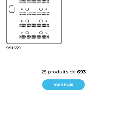
991559
25
produits de
693
VOIR PLUS