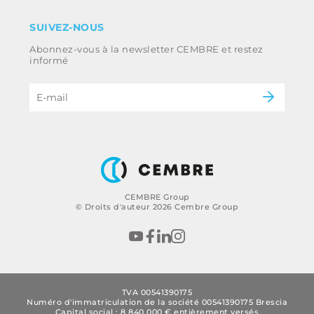
Clause de non-responsabilité
Industrie
SUIVEZ-NOUS
Whistleblowing
Ferroviaire
Abonnez-vous à la newsletter CEMBRE et restez
Code d’éthique et politique anti-corruption
Énergie
informé
du groupe
eMobility
B2B Disclaimer
CEMBRE Group
© Droits d'auteur 2026 Cembre Group
TVA 00541390175
Numéro d'immatriculation de la société 00541390175 Brescia
Capital social : 8 840 000 € entièrement versés