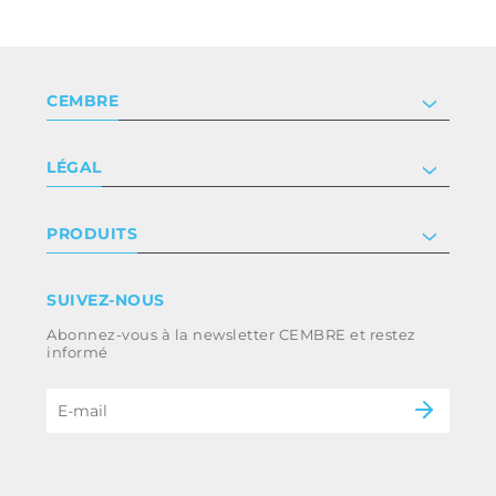
CEMBRE
Société
LÉGAL
Certificat
Relation investisseur
Privacy & cookie policy
PRODUITS
Nous rejoindre
Termes et conditions
Clause de non-responsabilité
Industrie
SUIVEZ-NOUS
Whistleblowing
Ferroviaire
Abonnez-vous à la newsletter CEMBRE et restez
Code d’éthique et politique anti-corruption
Énergie
informé
du groupe
eMobility
B2B Disclaimer