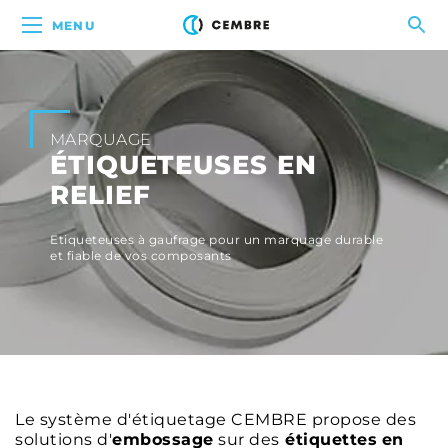
MENU
MARQUAGE
ÉTIQUETEUSES EN
RELIEF
Etiqueteuses à gaufrage pour un marquage durable
et fiable de vos composants
Le système d'étiquetage CEMBRE propose des
solutions d'
embossage
sur des
étiquettes
en