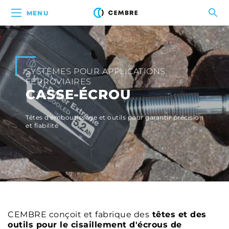
MENU
SYSTÈMES POUR APPLICATIONS
FERROVIAIRES
CASSE-ÉCROU
Têtes d'emboutissage et outils pour garantir précision
et fiabilité
CEMBRE conçoit et fabrique des
têtes et des
outils pour le cisaillement d'écrous de