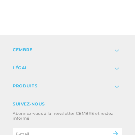
CEMBRE
Société
LÉGAL
Certificat
Relation investisseur
Privacy & cookie policy
PRODUITS
Nous rejoindre
Termes et conditions
Clause de non-responsabilité
Industrie
SUIVEZ-NOUS
Whistleblowing
Ferroviaire
Abonnez-vous à la newsletter CEMBRE et restez
Code d’éthique et politique anti-corruption
Énergie
informé
du groupe
eMobility
B2B Disclaimer