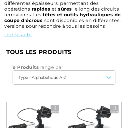
différentes épaisseurs, permettant des
opérations
rapides
et
sûres
le long des circuits
ferroviaires. Les
têtes et outils hydrauliques de
coupe d'écrous
sont disponibles en différentes
versions pour répondre à tous les besoins
opérationnels.
Lire la suite
Les différents modèles de
têtes
hydrauliques
de poinçonnage
d'écrous peuvent être utilisés
TOUS LES PRODUITS
en combinaison avec
différents modèles de
pompes
.
9 Produits
rangé par