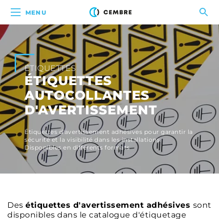
MENU
ÉTIQUETTES
ÉTIQUETTES
AUTOCOLLANTES
D'AVERTISSEMENT
Étiquettes d'avertissement adhésives pour garantir la
sécurité et la visibilité dans les installations.
Disponibles en différents formats
Des
étiquettes d'avertissement adhésives
sont
disponibles dans le catalogue d'étiquetage