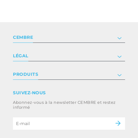
CEMBRE
Société
LÉGAL
Certificat
Relation investisseur
Privacy & cookie policy
PRODUITS
Nous rejoindre
Termes et conditions
Clause de non-responsabilité
Industrie
SUIVEZ-NOUS
Whistleblowing
Ferroviaire
Abonnez-vous à la newsletter CEMBRE et restez
Code d’éthique et politique anti-corruption
Énergie
informé
du groupe
eMobility
B2B Disclaimer