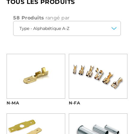
TOUS LES PRODUITS
des conducteurs. Disponibles en versions
tête à
tête
et
parallèle
, elles sont conçues pour
simplifier le passage des câbles avec des
58 Produits
rangé par
longueurs
et des
diamètres
variables, des
extrémités chanfreinées et un système d'arrêt
central
.
Ces raccords sont particulièrement appréciés
pour leur
résistance
et leur
polyvalence
, ce qui
les rend idéaux pour une large gamme
d'applications
industrielles
et
domestiques
.
N-FA
N-MA