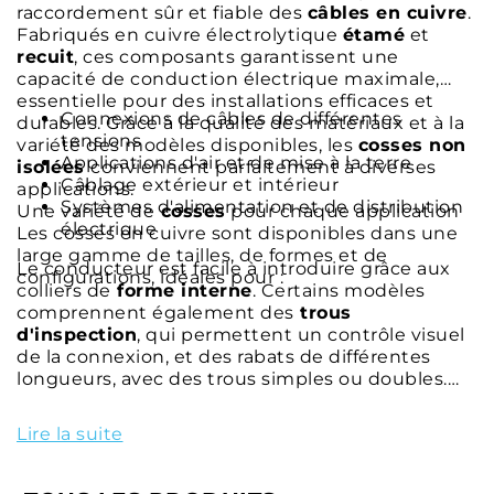
raccordement sûr et fiable des
câbles en cuivre
.
Fabriqués en cuivre électrolytique
étamé
et
recuit
, ces composants garantissent une
capacité de conduction électrique maximale,
essentielle pour des installations efficaces et
Connexions de câbles de différentes
durables. Grâce à la qualité des matériaux et à la
tensions
variété des modèles disponibles, les
cosses non
Applications d'air et de mise à la terre
isolées
conviennent parfaitement à diverses
Câblage extérieur et intérieur
applications.
Systèmes d'alimentation et de distribution
Une variété de
cosses
pour chaque application
électrique
Les cosses en cuivre sont disponibles dans une
large gamme de tailles, de formes et de
Le conducteur est facile à introduire grâce aux
configurations, idéales pour :
colliers de
forme interne
. Certains modèles
comprennent également des
trous
d'inspection
, qui permettent un contrôle visuel
de la connexion, et des rabats de différentes
longueurs, avec des trous simples ou doubles.
Joints non isolés
: qualité et fonctionnalité
Lire la suite
Les
jonctions de câbles en cuivre
offrent des
solutions supplémentaires pour la connexion