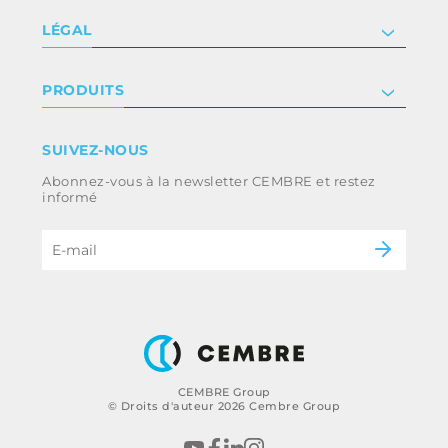
Société
LÉGAL
Certificat
Relation investisseur
Privacy & cookie policy
PRODUITS
Nous rejoindre
Termes et conditions
Clause de non-responsabilité
Industrie
SUIVEZ-NOUS
Whistleblowing
Ferroviaire
Abonnez-vous à la newsletter CEMBRE et restez
Code d’éthique et politique anti-corruption
Énergie
informé
du groupe
eMobility
B2B Disclaimer
CEMBRE Group
© Droits d'auteur 2026 Cembre Group