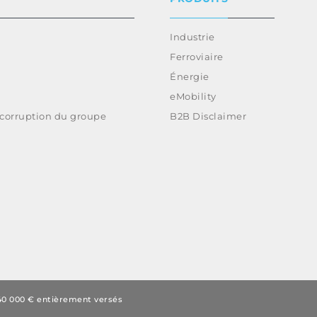
Industrie
Ferroviaire
Énergie
eMobility
-corruption du groupe
B2B Disclaimer
840 000 € entièrement versés