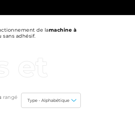
onctionnement de la
machine à
 sans adhésif.
s et
s
rangé