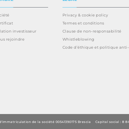
ciété
Privacy & cookie policy
rtificat
Termes et conditions
lation investisseur
Clause de non-responsabilité
us rejoindre
Whistleblowing
Code d’éthique et politique anti
'immatriculation de la société 00541390175 Brescia
Capital social : 8 