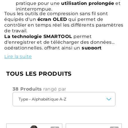
pratique pour une
utilisation prolongée
et
ininterrompue.
Tous les outils de compression sans fil sont
équipés d'un
écran OLED
qui permet de
contrôler en temps réel les différents paramètres
de travail.
La technologie SMARTOOL
permet
d'enregistrer et de télécharger des données
opérationnelles, offrant ainsi un
support
numérique
complet pour la gestion des tâches.
Lire la suite
Ces caractéristiques innovantes font des outils
de compression sans fil le choix idéal pour les
professionnels qui recherchent la
précision
, la
TOUS LES PRODUITS
rapidité
et la
fiabilité
dans leurs opérations de
sertissage.
38 Produits
rangé par