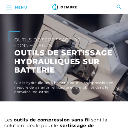
MENU
OUTILS DE SERTISSAGE DE
CONNECTEURS
OUTILS DE SERTISSAGE
HYDRAULIQUES SUR
BATTERIE
Outils hydrauliques à batterie pour la compression en
mesure de garantir l'efficacité et la mobilité dans le
domaine industriel
Les
outils de compression sans fil
sont la
solution idéale pour le
sertissage de