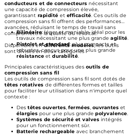
conducteurs et de connecteurs
nécessitant
une capacité de compression élevée,
garantissant
rapidité
et
efficacité
. Ces outils de
compression sans fil offrent des performances
avancées, réduisant le temps de travail sans
Bilinéaire
: léger et maniable, idéal pour les
compromettre la qualité du résultat.
travaux nécessitant une plus grande
agilité
.
Pistolet et standard
: plus compacts et
Disponibles en
différents modèles
, les outils
robustes, conçus pour une plus grande
sont divisés en deux catégories :
résistance
et
durabilité
.
Principales caractéristiques des
outils de
compression sans fil
Les outils de compression sans fil sont dotés de
têtes rotatives
de différentes formes et tailles
pour faciliter leur utilisation dans n'importe quel
contexte :
Des
têtes
ouvertes
,
fermées
,
ouvrantes
et
élargies
pour une plus grande
polyvalence
.
Systèmes de sécurité et valves
intégrés
pour un fonctionnement sûr.
Batterie rechargeable
avec branchement