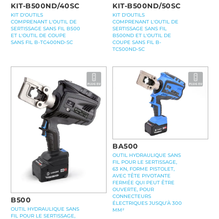
KIT-B500ND/40SC
KIT-B500ND/50SC
KIT D'OUTILS
KIT D'OUTILS
COMPRENANT L'OUTIL DE
COMPRENANT L'OUTIL DE
SERTISSAGE SANS FIL B500
SERTISSAGE SANS FIL
ET L'OUTIL DE COUPE
B500ND ET L'OUTIL DE
SANS FIL B-TC400ND-SC
COUPE SANS FIL B-
TC500ND-SC
BA500
OUTIL HYDRAULIQUE SANS
FIL POUR LE SERTISSAGE,
63 KN, FORME PISTOLET,
AVEC TÊTE PIVOTANTE
FERMÉE QUI PEUT ÊTRE
OUVERTE, POUR
CONNECTEURS
B500
ÉLECTRIQUES JUSQU’À 300
OUTIL HYDRAULIQUE SANS
MM²
FIL POUR LE SERTISSAGE,