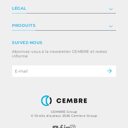
Société
LÉGAL
Certificat
Relation investisseur
Privacy & cookie policy
PRODUITS
Nous rejoindre
Termes et conditions
Clause de non-responsabilité
Industrie
SUIVEZ-NOUS
Whistleblowing
Ferroviaire
Abonnez-vous à la newsletter CEMBRE et restez
Code d’éthique et politique anti-corruption
Énergie
informé
du groupe
eMobility
B2B Disclaimer
CEMBRE Group
© Droits d'auteur 2026 Cembre Group