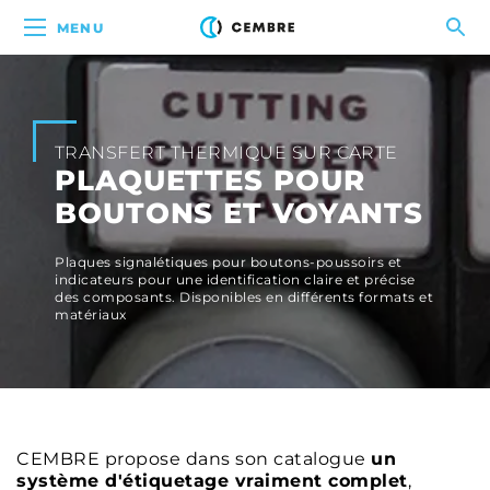
MENU
TRANSFERT THERMIQUE SUR CARTE
PLAQUETTES POUR
BOUTONS ET VOYANTS
Plaques signalétiques pour boutons-poussoirs et
indicateurs pour une identification claire et précise
des composants. Disponibles en différents formats et
matériaux
CEMBRE propose dans son catalogue
un
système d'étiquetage vraiment complet
,