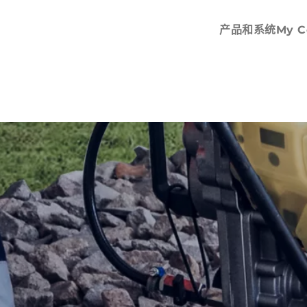
电触点的安装
520 kN Too
螺母剪
600 kN Too
产品和系统
My C