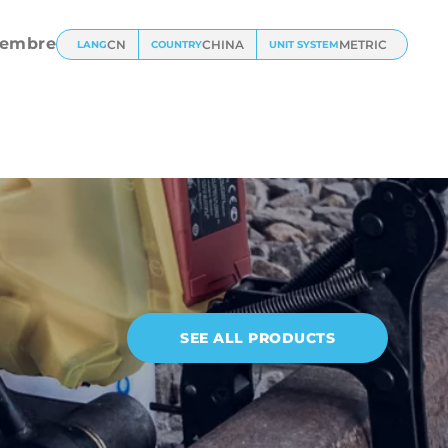
l Dies
l Dies
embre
CN
CHINA
METRIC
LANG
COUNTRY
UNIT SYSTEM
SEE ALL PRODUCTS