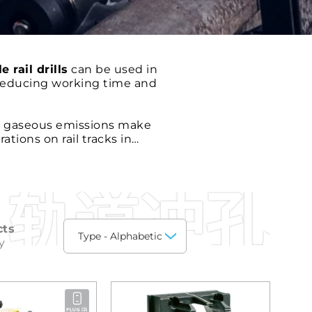
 rail drills
can be used in
 reducing working time and
ul gaseous emissions make
ations on rail tracks in
轨道冲孔
cts
y