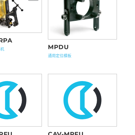
-RPA
MPDU
孔机
通用定位模板
RFU
CAV-MRFU