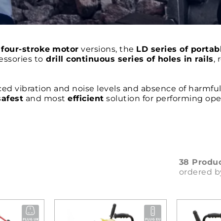
r
four-stroke
motor
versions, the
LD series of portable
ssories to
drill continuous series of holes in rails
,
ed vibration and noise levels and absence of harmf
afest
and most
efficient
solution for performing oper
 such as
indoors
and during
night work
.
38 Produ
ordered b