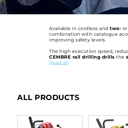
Available in cordless and
two-
o
combination with catalogue acce
improving safety levels.
The high execution speed, reduc
CEMBRE rail drilling drills
the
s
particularly difficult conditions,
Read all
ALL PRODUCTS