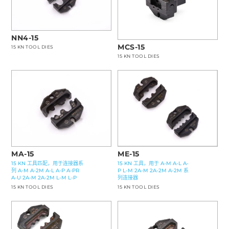
NN4-15
MCS-15
15 KN TOOL DIES
15 KN TOOL DIES
MA-15
ME-15
15 KN 工具匹配，用于连接器系
15 KN 工具，用于 A-M A-L A-
列 A-M A-2M A-L A-P A-PR
P L-M 2A-M 2A-2M A-2M 系
A-U 2A-M 2A-2M L-M L-P
列连接器
15 KN TOOL DIES
15 KN TOOL DIES